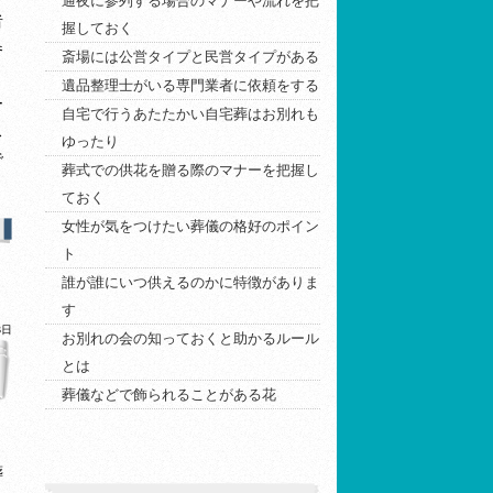
通夜に参列する場合のマナーや流れを把
者
握しておく
参
斎場には公営タイプと民営タイプがある
。
遺品整理士がいる専門業者に依頼をする
ー
自宅で行うあたたかい自宅葬はお別れも
ス
ゆったり
で
葬式での供花を贈る際のマナーを把握し
ておく
女性が気をつけたい葬儀の格好のポイン
ト
誰が誰にいつ供えるのかに特徴がありま
す
3日
お別れの会の知っておくと助かるルール
とは
葬儀などで飾られることがある花
葬