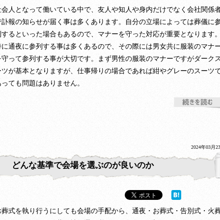
社会人となって働いている中で、友人や知人や身内だけでなく会社関係
で訃報の知らせが届く事は多くあります。自分の立場によっては葬儀に
列するといった場合もあるので、マナーを守った対応が重要となります
特に通夜に参列する事は多くあるので、その際には男女共に服装のマナ
を守って参列する事が大切です。まず男性の服装のマナーですがダーク
ーツが基本となりますが、仕事帰りの場合であれば紺やグレーのスーツ
あっても問題はありません。
2024年03月2
どんな基準で会場を選ぶのが良いのか
お葬式を執り行うにしても会場の手配から、通夜・お葬式・告別式・火