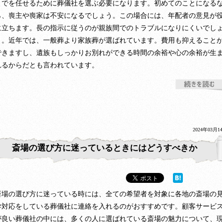
までを任せるために葬儀社を選ぶ必要になります。初めてのことになる
ら、喪主や喪家は不安になるでしょう。この場合には、年配者の意見が
に立ちます。長の指示に従うのが親族間でのトラブルになりにくいでし
う。近年では、一般葬より家族葬が選ばれています。費用も抑えること
できますし、遺族もしっかりお別れができる時間の余裕や心の余裕が生
れるからだとも言われています。
2024年03月1
斎場の選び方に迷っているときにはどうすべきか
斎場の選び方に迷っている時には、全ての希望者を対象に各地の斎場の
学対応をしている葬儀社に連絡を入れるのがおすすめです。顧客サービ
が良い葬儀社の中には、多くの人に選ばれている斎場の魅力について、